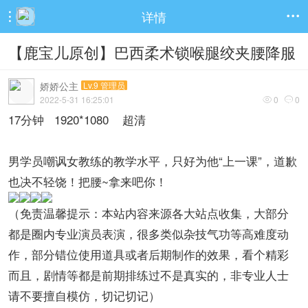
详情


【鹿宝儿原创】巴西柔术锁喉腿绞夹腰降服
娇娇公主
Lv.9 管理员
2022-5-31 16:25:01
0
0


17分钟 1920*1080 超清
男学员嘲讽女教练的教学水平，只好为他“上一课”，道歉
也决不轻饶！把腰~拿来吧你！
（免责温馨提示：本站内容来源各大站点收集，大部分
都是圈内专业演员表演，很多类似杂技气功等高难度动
作，部分错位使用道具或者后期制作的效果，看个精彩
而且，剧情等都是前期排练过不是真实的，非专业人士
请不要擅自模仿，切记切记）