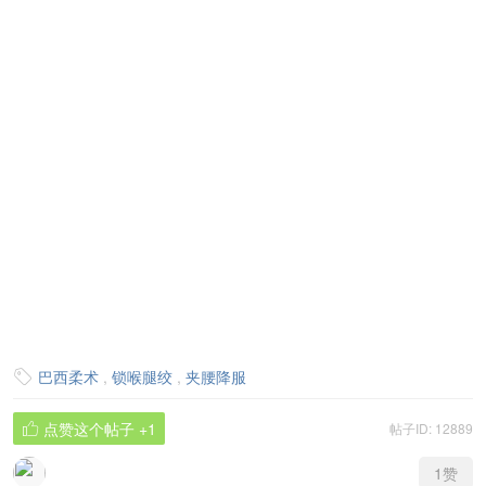
巴西柔术
,
锁喉腿绞
,
夹腰降服

点赞这个帖子
+1
帖子ID: 12889

1
赞