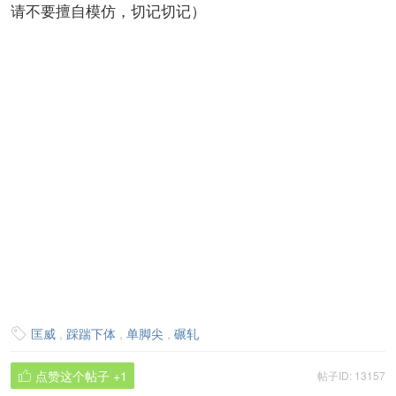
请不要擅自模仿，切记切记）
匡威
,
踩踹下体
,
单脚尖
,
碾轧

点赞这个帖子
+1
帖子ID: 13157
