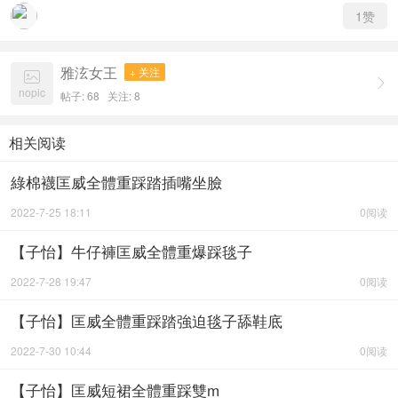
1
赞
雅泫女王
+ 关注


nopic
帖子: 68
关注:
8
相关阅读
綠棉襪匡威全體重踩踏插嘴坐臉
2022-7-25 18:11
0阅读
【子怡】牛仔褲匡威全體重爆踩毯子
2022-7-28 19:47
0阅读
【子怡】匡威全體重踩踏強迫毯子舔鞋底
2022-7-30 10:44
0阅读
【子怡】匡威短裙全體重踩雙m