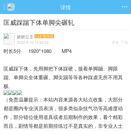
详情


匡威踩踹下体单脚尖碾轧
娇娇公主
Lv.9 管理员
2022-6-10 15:40:53
0
0


时长5分 1920*1080 MP4
匡威踩下体，先用脚把下体踩硬，接着单脚蹦、脚跟
踹、单脚尖全体重碾、脚尖踢等等各种踩虐无所不用其
极.
（免责温馨提示：本站内容来源各大站点收集，大部分
都是圈内专业演员表演，很多类似杂技气功等高难度动
作，部分错位使用道具或者后期制作的效果，看个精彩
而且，剧情等都是前期排练过不是真实的，非专业人士